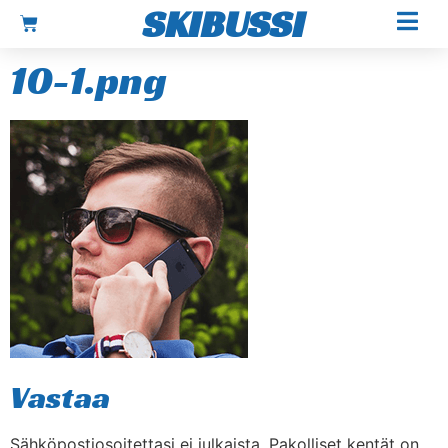
SKIBUSSI
10-1.png
Vastaa
Sähköpostiosoitettasi ei julkaista.
Pakolliset kentät on